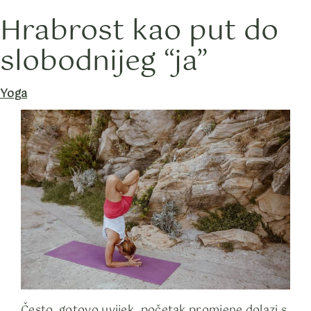
Hrabrost kao put do
Skip
to
slobodnijeg “ja”
content
Category
Yoga
Često, gotovo uvijek, početak promjene dolazi s