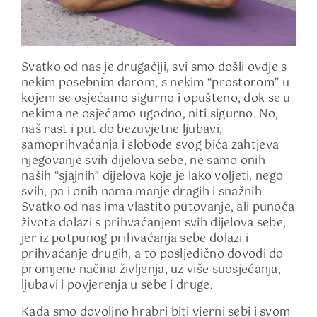
Svatko od nas je drugačiji, svi smo došli ovdje s
nekim posebnim darom, s nekim “prostorom” u
kojem se osjećamo sigurno i opušteno, dok se u
nekima ne osjećamo ugodno, niti sigurno. No,
naš rast i put do bezuvjetne ljubavi,
samoprihvaćanja i slobode svog bića zahtjeva
njegovanje svih dijelova sebe, ne samo onih
naših “sjajnih” dijelova koje je lako voljeti, nego
svih, pa i onih nama manje dragih i snažnih.
Svatko od nas ima vlastito putovanje, ali punoća
života dolazi s prihvaćanjem svih dijelova sebe,
jer iz potpunog prihvaćanja sebe dolazi i
prihvaćanje drugih, a to posljedično dovodi do
promjene načina življenja, uz više suosjećanja,
ljubavi i povjerenja u sebe i druge.
Kada smo dovoljno hrabri biti vjerni sebi i svom