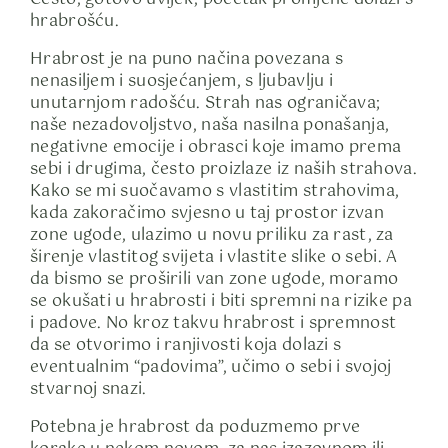
hrabrošću.
Hrabrost je na puno načina povezana s
nenasiljem i suosjećanjem, s ljubavlju i
unutarnjom radošću. Strah nas ograničava;
naše nezadovoljstvo, naša nasilna ponašanja,
negativne emocije i obrasci koje imamo prema
sebi i drugima, često proizlaze iz naših strahova.
Kako se mi suočavamo s vlastitim strahovima,
kada zakoračimo svjesno u taj prostor izvan
zone ugode, ulazimo u novu priliku za rast, za
širenje vlastitog svijeta i vlastite slike o sebi. A
da bismo se proširili van zone ugode, moramo
se okušati u hrabrosti i biti spremni na rizike pa
i padove. No kroz takvu hrabrost i spremnost
da se otvorimo i ranjivosti koja dolazi s
eventualnim “padovima”, učimo o sebi i svojoj
stvarnoj snazi.
Potebna je hrabrost da poduzmemo prve