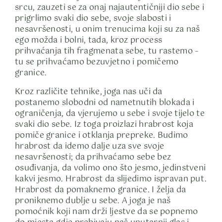
srcu, zauzeti se za onaj najautentičniji dio sebe i
prigrlimo svaki dio sebe, svoje slabosti i
nesavršenosti, u onim trenucima koji su za naš
ego možda i bolni, tada, kroz process
prihvaćanja tih fragmenata sebe, tu rastemo –
tu se prihvaćamo bezuvjetno i pomičemo
granice.
Kroz različite tehnike, joga nas uči da
postanemo slobodni od nametnutih blokada i
ograničenja, da vjerujemo u sebe i svoje tijelo te
svaki dio sebe. Iz toga proizlazi hrabrost koja
pomiče granice i otklanja prepreke. Budimo
hrabrost da idemo dalje uza sve svoje
nesavršenosti; da prihvaćamo sebe bez
osuđivanja, da volimo ono što jesmo, jedinstveni
kakvi jesmo. Hrabrost da slijedimo ispravan put.
Hrabrost da pomaknemo granice. I želja da
proniknemo dublje u sebe. A joga je naš
pomoćnik koji nam drži ljestve da se popnemo