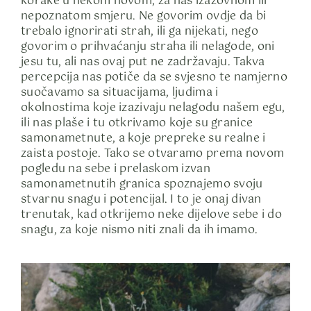
korake u nekom novom, za nas izazovnom ili
nepoznatom smjeru. Ne govorim ovdje da bi
trebalo ignorirati strah, ili ga nijekati, nego
govorim o prihvaćanju straha ili nelagode, oni
jesu tu, ali nas ovaj put ne zadržavaju. Takva
percepcija nas potiče da se svjesno te namjerno
suočavamo sa situacijama, ljudima i
okolnostima koje izazivaju nelagodu našem egu,
ili nas plaše i tu otkrivamo koje su granice
samonametnute, a koje prepreke su realne i
zaista postoje. Tako se otvaramo prema novom
pogledu na sebe i prelaskom izvan
samonametnutih granica spoznajemo svoju
stvarnu snagu i potencijal. I to je onaj divan
trenutak, kad otkrijemo neke dijelove sebe i do
snagu, za koje nismo niti znali da ih imamo.