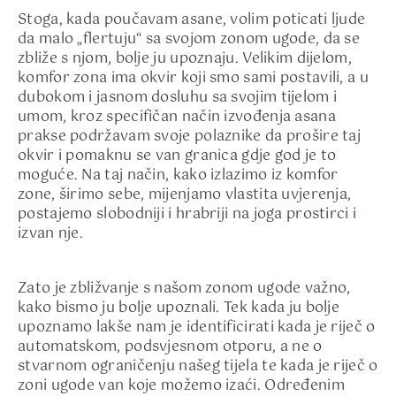
Stoga, kada poučavam asane, volim poticati ljude
da malo „flertuju“ sa svojom zonom ugode, da se
zbliže s njom, bolje ju upoznaju. Velikim dijelom,
komfor zona ima okvir koji smo sami postavili, a u
dubokom i jasnom dosluhu sa svojim tijelom i
umom, kroz specifičan način izvođenja asana
prakse podržavam svoje polaznike da prošire taj
okvir i pomaknu se van granica gdje god je to
moguće. Na taj način, kako izlazimo iz komfor
zone, širimo sebe, mijenjamo vlastita uvjerenja,
postajemo slobodniji i hrabriji na joga prostirci i
izvan nje.
Zato je zbližvanje s našom zonom ugode važno,
kako bismo ju bolje upoznali. Tek kada ju bolje
upoznamo lakše nam je identificirati kada je riječ o
automatskom, podsvjesnom otporu, a ne o
stvarnom ograničenju našeg tijela te kada je riječ o
zoni ugode van koje možemo izaći. Određenim