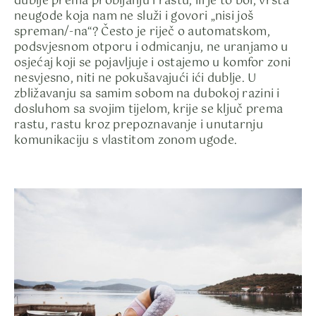
dublje prema probijanju i rastu, ili je to bol, vrsta
neugode koja nam ne služi i govori „nisi još
spreman/-na“? Često je riječ o automatskom,
podsvjesnom otporu i odmicanju, ne uranjamo u
osjećaj koji se pojavljuje i ostajemo u komfor zoni
nesvjesno, niti ne pokušavajući ići dublje. U
zbližavanju sa samim sobom na dubokoj razini i
dosluhom sa svojim tijelom, krije se ključ prema
rastu, rastu kroz prepoznavanje i unutarnju
komunikaciju s vlastitom zonom ugode.