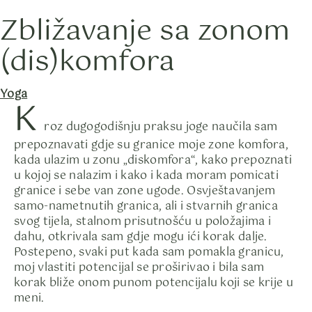
Zbližavanje sa zonom
Skip
to
(dis)komfora
content
Category
Yoga
K
roz dugogodišnju praksu joge naučila sam
prepoznavati gdje su granice moje zone komfora,
kada ulazim u zonu „diskomfora“, kako prepoznati
u kojoj se nalazim i kako i kada moram pomicati
granice i sebe van zone ugode. Osvještavanjem
samo-nametnutih granica, ali i stvarnih granica
svog tijela, stalnom prisutnošću u položajima i
dahu, otkrivala sam gdje mogu ići korak dalje.
Postepeno, svaki put kada sam pomakla granicu,
moj vlastiti potencijal se proširivao i bila sam
korak bliže onom punom potencijalu koji se krije u
meni.